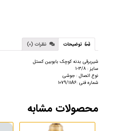
توضیحات
نظرات (0)
شیربرقی بدنه کوچک بابوبین کستل
سایز : 3/8-1
نوع اتصال : جوشی
شماره فنی :1079/11A6
محصولات مشابه