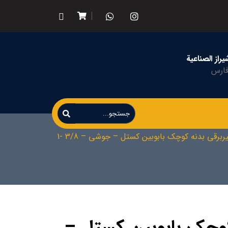
راز الصناعية
فارس
ربرقی بدنه کوچک بابوبین کستل – جوشی – 3/8 -1
کوچک بابوبین کستل –