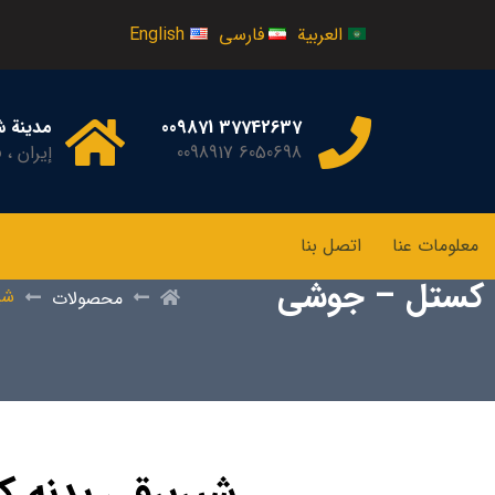
العربية
فارسی
English
37742637 009871
مدينة شي
6050698 0098917
إيران ، 
معلومات عنا
اتصل بنا
ن کستل – جوشی
شی
محصولات
شیربرقی بدنه 