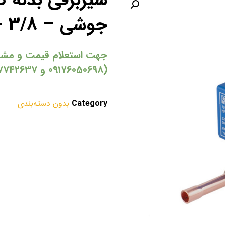
جوشی – 3/8 -1
جهت استعلام قیمت و مشاور
(09176050698 و 37742637-071)
Category
بدون دسته‌بندی