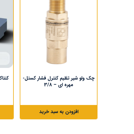
چک ولو شیر تظیم کنترل فشار کستل-
کنتاکت
مهره ای – 3/8
افزودن به سبد خرید