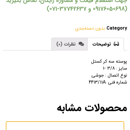
جهت استعلام قیمت و مشاوره رایگان، تماس بگیرید
(09176050698 و 37742637-071)
Category
بدون دسته‌بندی
توضیحات
نظرات (0)
پوسته سه کر کستل
سایز : 3/8 -1
نوع اتصال : جوشی
شماره فنی :4413/11A
محصولات مشابه