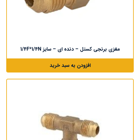
مغزی برنجی کستل – دنده ای – سایز 1/4F*1/4N
افزودن به سبد خرید