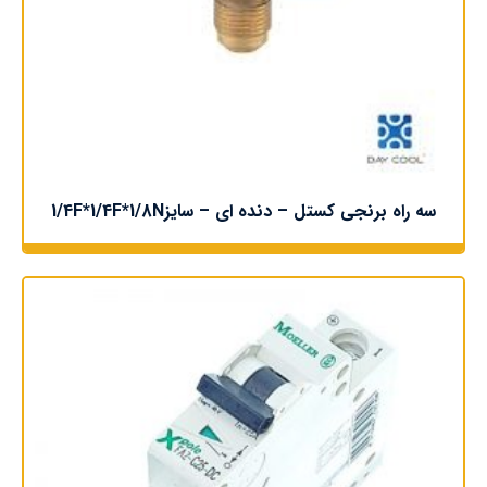
سه راه برنجی کستل – دنده ای – سایز1/4F*1/4F*1/8N
اطلاعات بیشتر