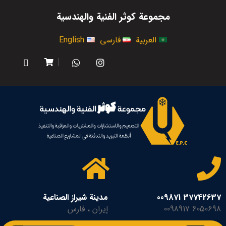
مجموعة كوثر الفنية والهندسية
العربية
فارسی
English
37742637 009871
مدينة شيراز الصناعية
6050698 0098917
إيران ، فارس