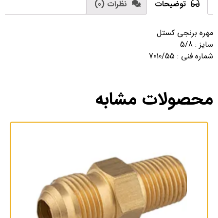
توضیحات
نظرات (0)
مهره برنجی کستل
سایز : 5/8
شماره فنی : 7010/55
محصولات مشابه