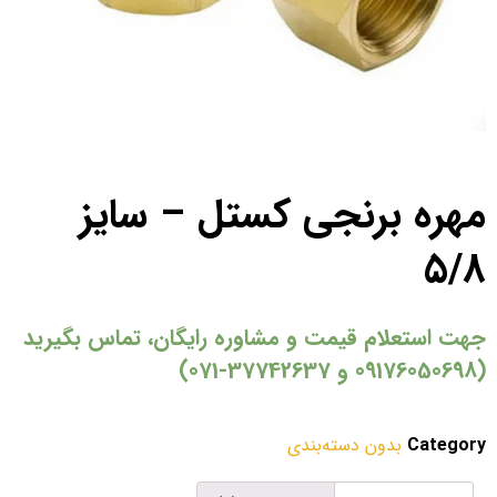
مهره برنجی کستل – سایز
5/8
جهت استعلام قیمت و مشاوره رایگان، تماس بگیرید
(09176050698 و 37742637-071)
Category
بدون دسته‌بندی