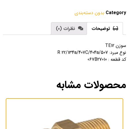
Category
بدون دسته‌بندی
توضیحات
نظرات (0)
سوزن TE12
نوع مبرد: R 22/134a/407C/404a/507
کد قطعه : 067B27010
محصولات مشابه