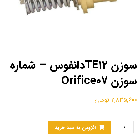
سوزن TE12دانفوس – شماره
سوزن Orifice07
2,835,600
تومان
افزودن به سبد خرید