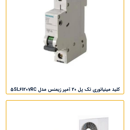
کلید مینیاتوری تک پل 20 آمپر زیمنس مدل 5SL61207RC
اطلاعات بیشتر