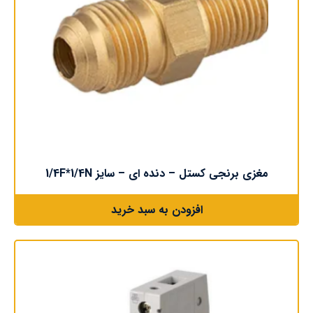
مغزی برنجی کستل – دنده ای – سایز 1/4F*1/4N
افزودن به سبد خرید