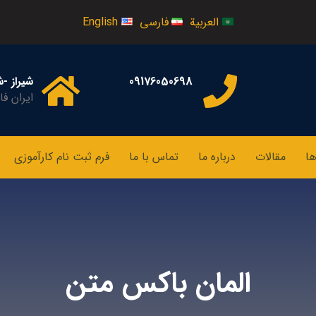
العربية
فارسی
English
09176050698
شیراز -
ایران ف
ها
مقالات
درباره ما
تماس با ما
فرم ثبت نام کارآموزی
المان باکس متن