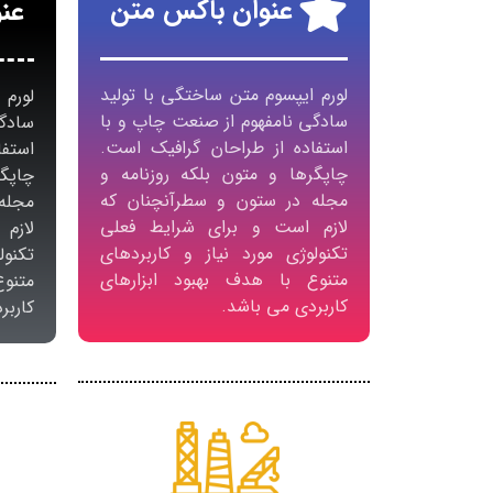
عنوان باکس متن
عن
لورم ایپسوم متن ساختگی با تولید
لورم 
سادگی نامفهوم از صنعت چاپ و با
سادگی
استفاده از طراحان گرافیک است.
استف
چاپگرها و متون بلکه روزنامه و
چاپگ
مجله در ستون و سطرآنچنان که
مجله
لازم است و برای شرایط فعلی
لازم
تکنولوژی مورد نیاز و کاربردهای
تکنول
متنوع با هدف بهبود ابزارهای
متنو
کاربردی می باشد.
کاربر