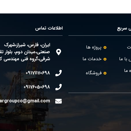
 سریع
اطلاعات تماس
ایران، فارس، شیراز،شهرک
ات
پروژه ها
صنعتی،میدان دوم، بلوار ت
با ما
خدمات ما
شرقی،گروه فنی مهندسی کو
ه ما
فروشگاه
09171170698
09176050698
argroupco@gmail.com