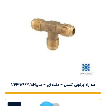
سه راه برنجی کستل – دنده ای – سایز1/4F*1/4F*1/8N
اطلاعات بیشتر