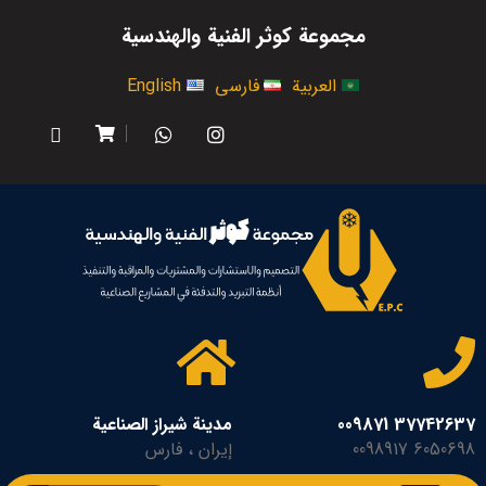
مجموعة كوثر الفنية والهندسية
العربية
فارسی
English
37742637 009871
مدينة شيراز الصناعية
6050698 0098917
إيران ، فارس