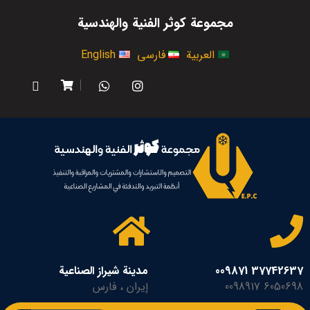
مجموعة كوثر الفنية والهندسية
العربية
فارسی
English
37742637 009871
مدينة شيراز الصناعية
6050698 0098917
إيران ، فارس