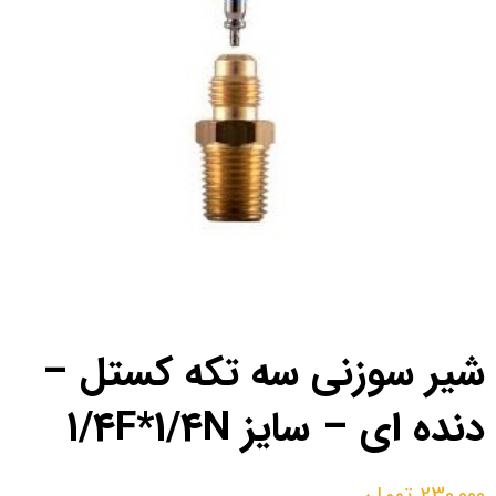
شیر سوزنی سه تکه کستل –
دنده ای – سایز 1/4F*1/4N
230,000
تومان