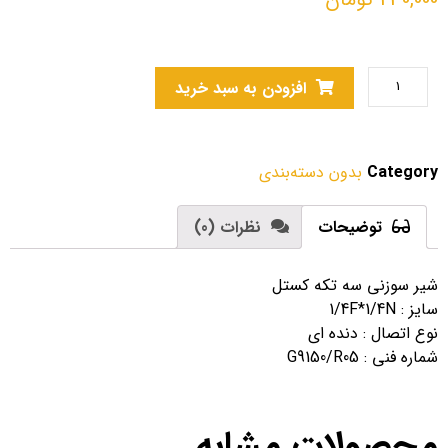
افزودن به سبد خرید
Category
بدون دسته‌بندی
توضیحات
نظرات (0)
شیر سوزنی سه تکه کستل
سایز : 1/4F*1/4N
نوع اتصال : دنده ای
شماره فنی : G9150/R05
محصولات مشابه