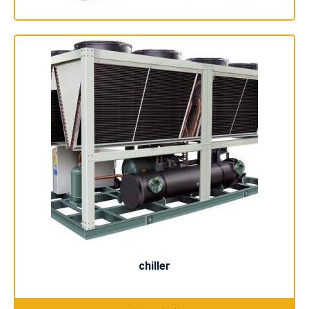
کلید مینیاتوری 63 آمپر سه پل هیوندا شرکتی تیپ C ا mcb
63 A 3p hyundai
اطلاعات بیشتر
chiller