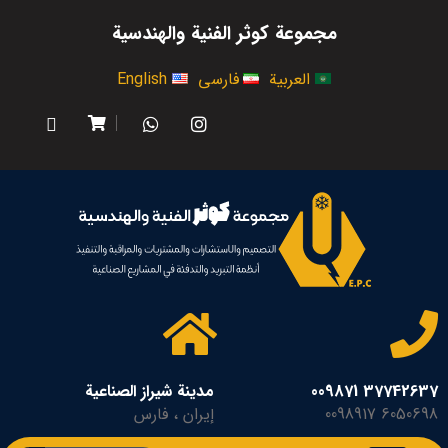
مجموعة كوثر الفنية والهندسية
العربية
فارسی
English
37742637 009871
مدينة شيراز الصناعية
6050698 0098917
إيران ، فارس